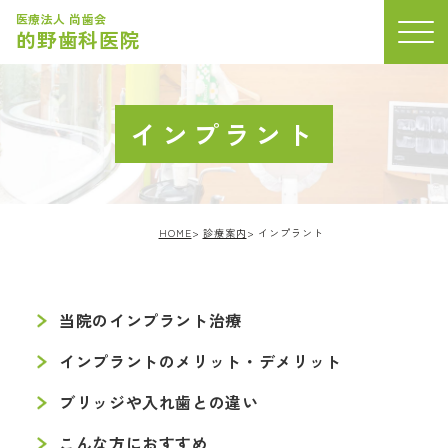
医療法人 尚歯会
的野歯科医院
インプラント
HOME
診療案内
インプラント
一般歯科
小児歯科
当院のインプラント治療
矯正歯科
インプラントのメリット・デメリット
顎関節症
ブリッジや入れ歯との違い
歯周病
予防治療
こんな方におすすめ