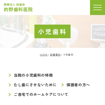
医療法人 尚歯会
的野歯科医院
小児歯科
HOME
診療案内
小児歯科
一般歯科
小児歯科
当院の小児歯科の特徴
矯正歯科
むし歯にさせないために
保護者の方へ
顎関節症
ご自宅でのホームケアについて
歯周病
予防治療